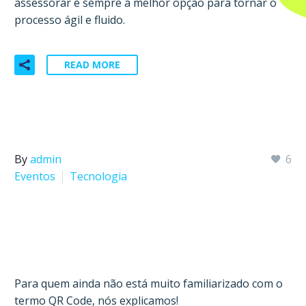
assessorar é sempre a melhor opção para tornar o
processo ágil e fluido.
READ MORE
By
admin
6
Eventos
Tecnologia
Tecnologia QR Code para a sua
festa
Para quem ainda não está muito familiarizado com o
termo QR Code, nós explicamos!