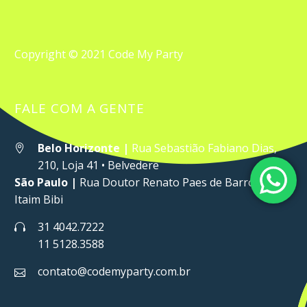
Copyright © 2021 Code My Party
FALE COM A GENTE
Belo Horizonte |
Rua Sebastião Fabiano Dias,


210, Loja 41 • Belvedere
São Paulo |
Rua Doutor Renato Paes de Barros, 33 •
Itaim Bibi
31 4042.7222


11 5128.3588
contato@codemyparty.com.br

