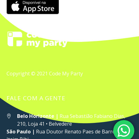
Copyright © 2021 Code My Party
FALE COM A GENTE
Belo Horizonte |
Rua Sebastião Fabiano Dias,


210, Loja 41 • Belvedere
São Paulo |
Rua Doutor Renato Paes de Barros, 33 •