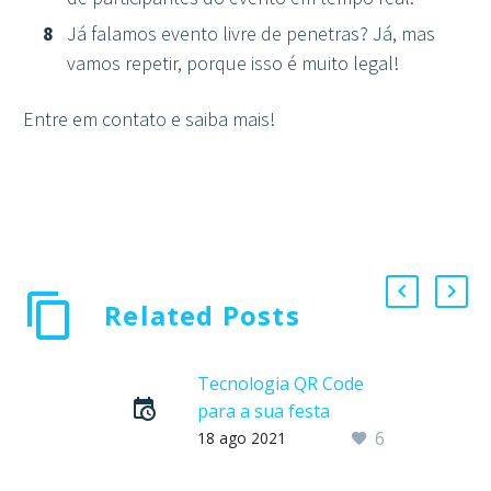
Já falamos evento livre de penetras? Já, mas
vamos repetir, porque isso é muito legal!
Entre em contato e saiba mais!
Related Posts
Tecnologia QR Code
para a sua festa
6
Para quem ainda não
18 ago 2021
está muito