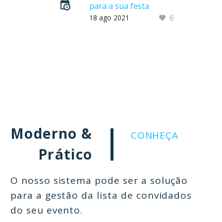
para a sua festa
6
Para quem ainda não
18 ago 2021
está muito
familiarizado com o
termo QR Code, nós
explicamos!
Moderno &
CONHEÇA
Prático
O nosso sistema pode ser a solução
para a gestão da lista de convidados
do seu evento.